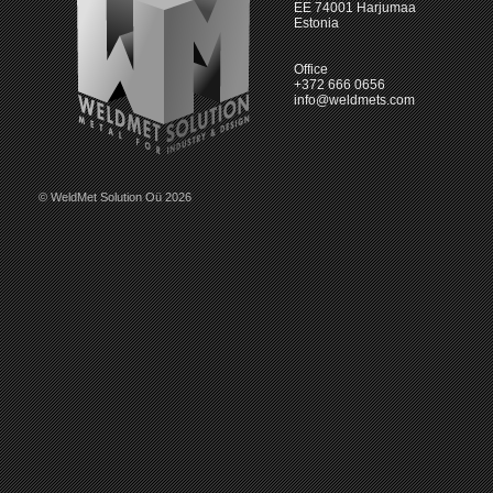
EE 74001 Harjumaa
Estonia
Office
+372 666 0656
info@weldmets.com
© WeldMet Solution Oü 2026