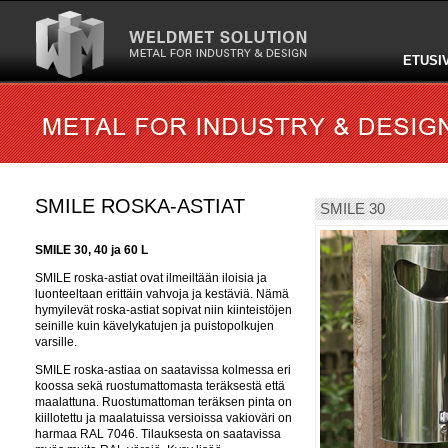
ETUSI
SMILE ROSKA-ASTIAT
SMILE 30
SMILE 30, 40 ja 60 L
SMILE roska-astiat ovat ilmeiltään iloisia ja
luonteeltaan erittäin vahvoja ja kestäviä. Nämä
hymyilevät roska-astiat sopivat niin kiinteistöjen
seinille kuin kävelykatujen ja puistopolkujen
varsille.
SMILE roska-astiaa on saatavissa kolmessa eri
koossa sekä ruostumattomasta teräksestä että
maalattuna. Ruostumattoman teräksen pinta on
kiillotettu ja maalatuissa versioissa vakioväri on
harmaa RAL 7046. Tilauksesta on saatavissa