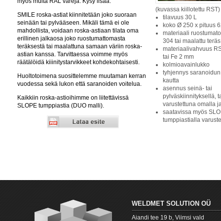
myös muita RAL värejä. Kysy lisää.
(kuvassa kiillotettu RST)
SMILE roska-astiat kiinnitetään joko suoraan
tilavuus 30 L
seinään tai pylvääseen. Mikäli tämä ei ole
koko Ø 250 x pituus
mahdollista, voidaan roska-astiaan tilata oma
materiaali ruostumato
erillinen jalkaosa joko ruostumattomasta
304 tai maalattu teräs
teräksestä tai maalattuna samaan väriin roska-
materiaalivahvuus R
astian kanssa. Tarvittaessa voimme myös
tai Fe 2 mm
räätälöidä kiiinitystarvikkeet kohdekohtaisesti.
kolmioavainlukko
tyhjennys saranoidun
Huoltotoimena suosittelemme muutaman kerran
kautta
vuodessa sekä lukon että saranoiden voitelua.
asennus seinä- tai
pylväskiinnityksellä, t
Kaikkiin roska-astioihimme on liitettävissä
varustettuna omalla ja
SLOPE tumppiastia (DUO malli).
saatavissa myös SL
tumppiastialla varust
WELDMET SOLUTION OÜ
Aiandi tee 19 b, Viimsi vald