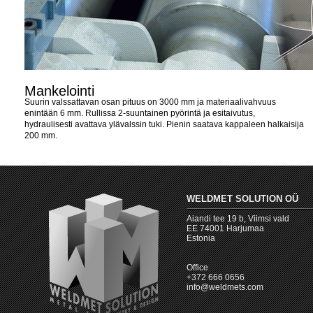
Mankelointi
Suurin valssattavan osan pituus on 3000 mm ja materiaalivahvuus
enintään 6 mm. Rullissa 2-suuntainen pyörintä ja esitaivutus,
hydraulisesti avattava ylävalssin tuki. Pienin saatava kappaleen halkaisija
200 mm.
WELDMET SOLUTION OÜ
Aiandi tee 19 b, Viimsi vald
EE 74001 Harjumaa
Estonia
Office
+372 666 0656
info@weldmets.com