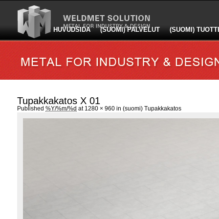
HUVUDSIDA
(SUOMI) PALVELUT
(SUOMI) TUOTT
Tupakkakatos X 01
Published
%Y/%m/%d
at
1280 × 960
in
(suomi) Tupakkakatos