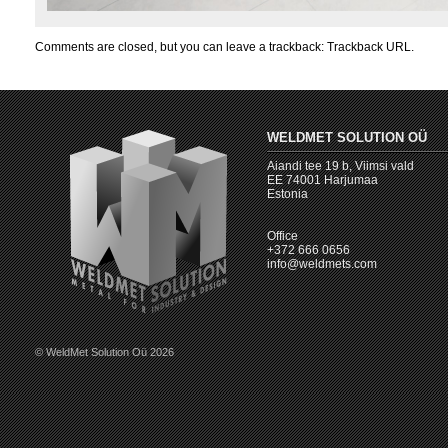
Comments are closed, but you can leave a trackback:
Trackback URL
.
WELDMET SOLUTION OÜ
Aiandi tee 19 b, Viimsi vald
EE 74001 Harjumaa
Estonia
Office
+372 666 0656
info@weldmets.com
© WeldMet Solution Oü 2026